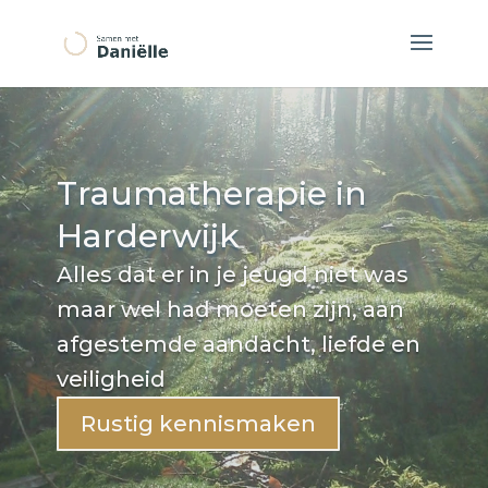
Traumatherapie in
Harderwijk
Alles dat er in je jeugd niet was
maar wel had moeten zijn, aan
afgestemde aandacht, liefde en
veiligheid
Rustig kennismaken