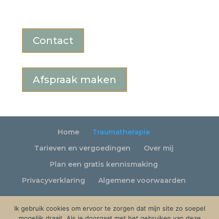
Contact
Afspraak maken
Home
Traumatherapie
Tarieven en vergoedingen
Over mij
Plan een gratis kennismaking
Privacyverklaring
Algemene voorwaarden
Ik gebruik cookies om ervoor te zorgen dat mijn site zo soepel
Samen met Danielle copyright 2026 -
mogelijk draait. Als je doorgaat met het gebruiken van deze